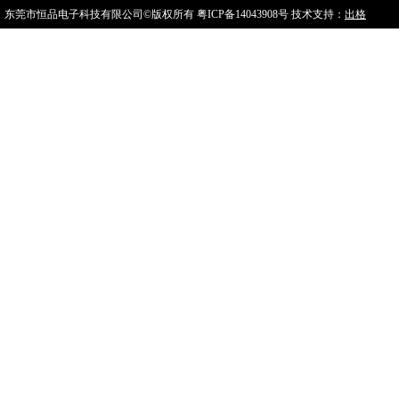
东莞市恒品电子科技有限公司©版权所有
粤ICP备14043908号
技术支持：
出格